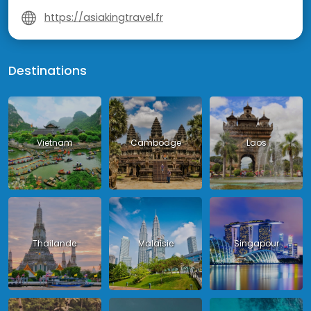
https://asiakingtravel.fr
Destinations
Vietnam
Cambodge
Laos
Thailande
Malaisie
Singapour