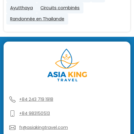
Ayutthaya
Circuits combinés
Randonnée en Thailande
+84 243 719 1918
+84 983150513
fr@asiakingtravel.com