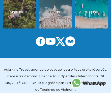
Indonésie
Birmanie
Philippines
Asia King Travel, agence de voyage locale, tous droits réservés.
License au Vietnam : Licence Tour Opérateur International : 01-
140/2014/TCDL – GP LHQT agréée par l'Administration Nationale
du Tourisme au Vietnam ;
License en Thailande : 14/03366 par le Bureau des affaires
touristiques et de l'enregistrement des guides (TBGR) et le
bureau du développement du tourisme de la Thailande