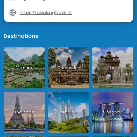
https://asiakingtravel.fr
Destinations
Vietnam
Cambodge
Laos
Thailande
Malaisie
Singapour