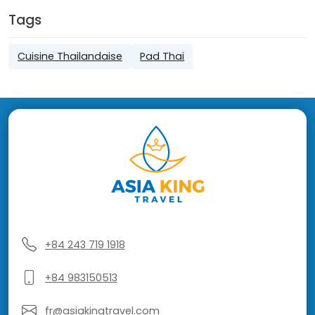
Tags
Cuisine Thailandaise
Pad Thai
+84 243 719 1918
+84 983150513
fr@asiakingtravel.com