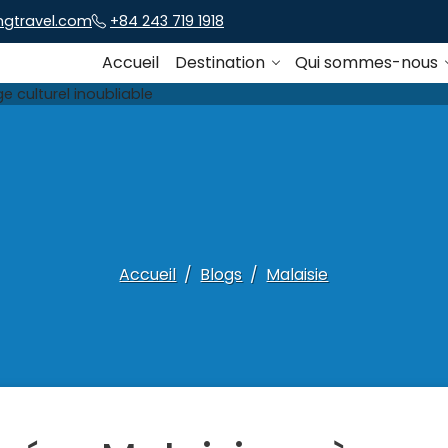
ngtravel.com
+84 243 719 1918
Accueil
Destination
Qui sommes-nous
Accueil
Blogs
Malaisie