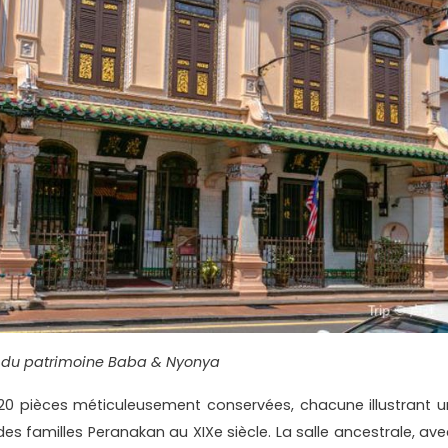
du patrimoine Baba & Nyonya
e 20 pièces méticuleusement conservées, chacune illustrant u
des familles Peranakan au XIXe siècle. La salle ancestrale, ave