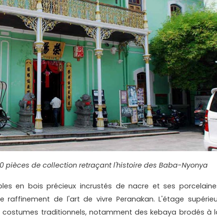
00 pièces de collection retraçant l'histoire des Baba-Nyonya
les en bois précieux incrustés de nacre et ses porcelaine
 le raffinement de l'art de vivre Peranakan. L'étage supérieu
de costumes traditionnels, notamment des kebaya brodés à l