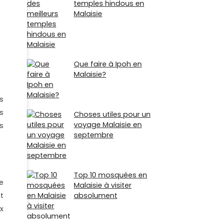
temples hindous en
Malaisie
Que faire à Ipoh en
Malaisie?
s
s
Choses utiles pour un
voyage Malaisie en
s
septembre
Top 10 mosquées en
e
Malaisie à visiter
absolument
t
x