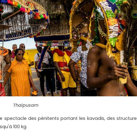
Thaipusam
e spectacle des pénitents portant les kavadis, des structure
squ'à 100 kg.