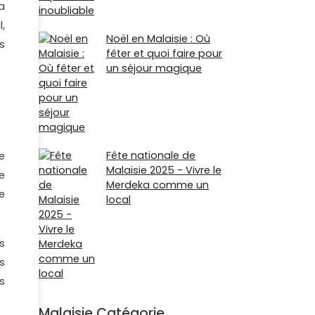
a
,
Noël en Malaisie : Où
s
fêter et quoi faire pour
un séjour magique
Fête nationale de
e
Malaisie 2025 - Vivre le
e
Merdeka comme un
e
local
s
s
s
Malaisie Catégorie