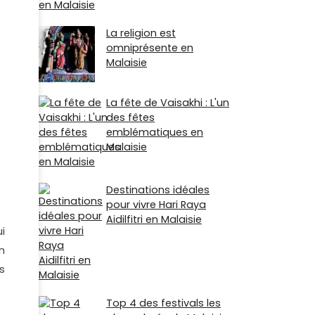
La religion est
omniprésente en
Malaisie
La fête de Vaisakhi : L'un
des fêtes
emblématiques en
Malaisie
Destinations idéales
pour vivre Hari Raya
Aidilfitri en Malaisie
i
n
s
Top 4 des festivals les