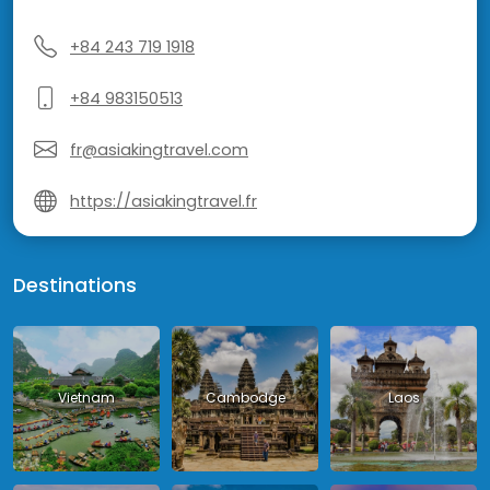
+84 243 719 1918
+84 983150513
fr@asiakingtravel.com
https://asiakingtravel.fr
Destinations
Vietnam
Cambodge
Laos