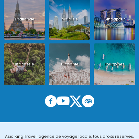
Thailande
Malaisie
Singapour
Indonésie
Birmanie
Philippines
Asia King Travel, agence de voyage locale, tous droits réservés.