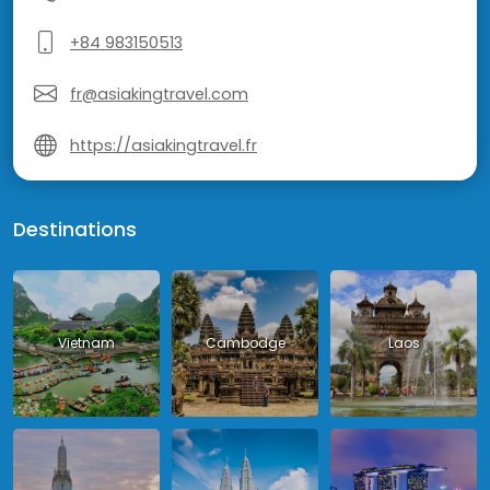
+84 983150513
fr@asiakingtravel.com
https://asiakingtravel.fr
Destinations
Vietnam
Cambodge
Laos