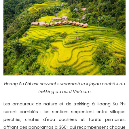
Hoang Su Phi est souvent surnommé le « joyau caché » du
trekking au nord Vietnam
Les amoureux de nature et de trekking à Hoang Su Phi
seront comblés : les sentiers serpentent entre villages
perchés, chutes d'eau cachées et forêts primaires,
offrant des panoramas à 360° qui récompensent chaque