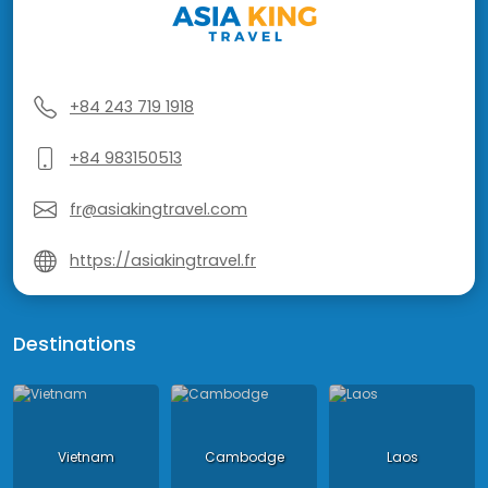
+84 243 719 1918
+84 983150513
fr@asiakingtravel.com
https://asiakingtravel.fr
Destinations
Vietnam
Cambodge
Laos