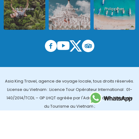
Indonésie
Birmanie
Philippines
Asia King Travel, agence de voyage locale, tous droits réservés.
License au Vietnam : Licence Tour Opérateur International : 01-
140/2014/TCDL – GP LHQT agréée par l'Administration Nationale
du Tourisme au Vietnam ;
License en Thailande : 14/03366 par le Bureau des affaires
touristiques et de l'enregistrement des guides (TBGR) et le
bureau du développement du tourisme de la Thailande