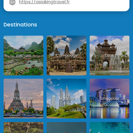
https://asiakingtravel.fr
Destinations
Vietnam
Cambodge
Laos
Thailande
Malaisie
Singapour