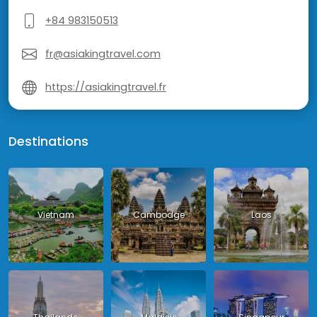
+84 983150513
fr@asiakingtravel.com
https://asiakingtravel.fr
Destinations
Vietnam
Cambodge
Laos