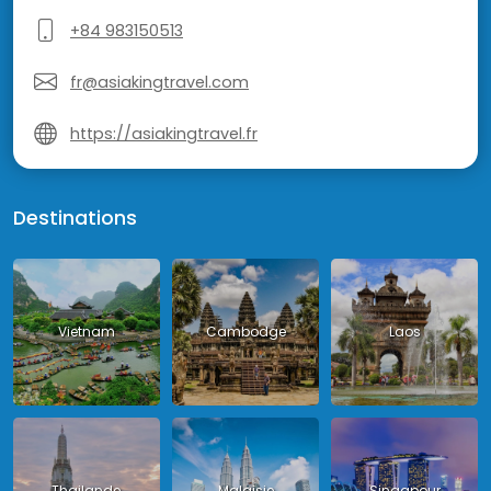
+84 983150513
fr@asiakingtravel.com
https://asiakingtravel.fr
Destinations
Vietnam
Cambodge
Laos
Thailande
Malaisie
Singapour