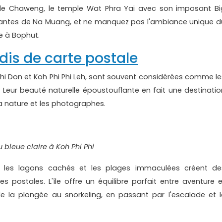
e de Chaweng, le temple Wat Phra Yai avec son imposant Bi
santes de Na Muang, et ne manquez pas l'ambiance unique d
e à Bophut.
adis de carte postale
 Phi Don et Koh Phi Phi Leh, sont souvent considérées comme le
e. Leur beauté naturelle époustouflante en fait une destinatio
a nature et les photographes.
u bleue claire à Koh Phi Phi
es, les lagons cachés et les plages immaculées créent de
 postales. L'île offre un équilibre parfait entre aventure e
 de la plongée au snorkeling, en passant par l'escalade et l