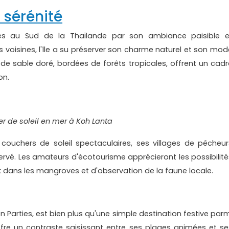
a sérénité
les au Sud de la Thaïlande par son ambiance paisible e
voisines, l'île a su préserver son charme naturel et son mod
s de sable doré, bordées de forêts tropicales, offrent un cadr
on.
r de soleil en mer à Koh Lanta
couchers de soleil spectaculaires, ses villages de pêcheur
ervé. Les amateurs d'écotourisme apprécieront les possibilité
 dans les mangroves et d'observation de la faune locale.
 Parties, est bien plus qu'une simple destination festive parm
 offre un contraste saisissant entre ses plages animées et se