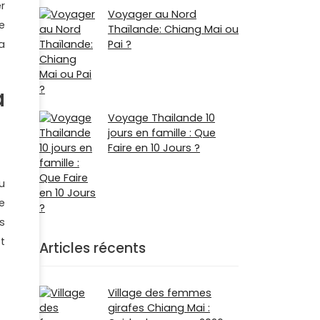
r
Voyager au Nord
e
Thaïlande: Chiang Mai ou
Pai ?
a
a
Voyage Thailande 10
jours en famille : Que
Faire en 10 Jours ?
u
e
s
t
Articles récents
Village des femmes
girafes Chiang Mai :