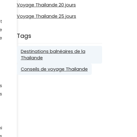
Voyage Thaïlande 20 jours
Voyage Thailande 25 jours
t
e
Tags
e
Destinations balnéaires de la
Thailande
Conseils de voyage Thailande
s
s
i
s