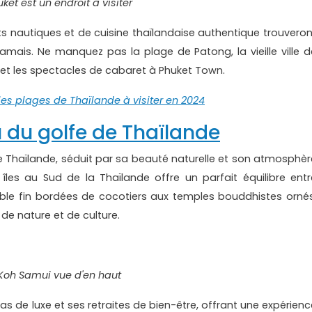
ket est un endroit à visiter
s nautiques et de cuisine thaïlandaise authentique trouveron
 jamais. Ne manquez pas la plage de Patong, la vieille ville d
, et les spectacles de cabaret à Phuket Town.
les plages de Thaïlande à visiter en 2024
u du golfe de Thaïlande
e Thaïlande, séduit par sa beauté naturelle et son atmosphèr
 îles au Sud de la Thaïlande offre un parfait équilibre entr
able fin bordées de cocotiers aux temples bouddhistes ornés
e nature et de culture.
Koh Samui vue d'en haut
as de luxe et ses retraites de bien-être, offrant une expérienc