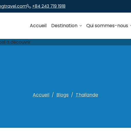
ngtravel.com
+84 243 719 1918
Accueil
Destination
Qui sommes-nous
Accueil
Blogs
Thailande