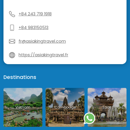
+84 243 719 1918
+84 983150513
fr@asiakingtravel.com
https://asiakingtravel.fr
Destinations
Vietnam
Cambodge
Laos