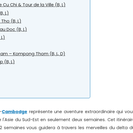
e Cu Chi & Tour de la Ville (B, L)
B, L)
Tho (B, L)
au Doc (B, L)
 L)
ham – Kompong Thom (B, L, D)
 (B, L)
-
Cambodge
représente une aventure extraordinaire qui vou
 l'Asie du Sud-Est en seulement deux semaines. Cet itinérair
emaines vous guidera à travers les merveilles du delta d