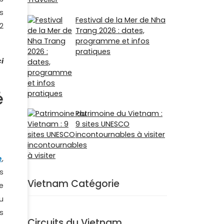
s
Festival de la Mer de Nha
2
Trang 2026 : dates,
programme et infos
pratiques
i
é
Patrimoine du Vietnam :
9 sites UNESCO
incontournables à visiter
e
,
s
Vietnam Catégorie
e
u
s
Circuits du Vietnam