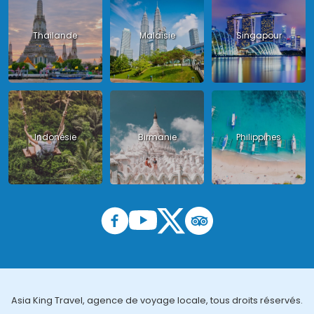
Thailande
Malaisie
Singapour
Indonésie
Birmanie
Philippines
Asia King Travel, agence de voyage locale, tous droits réservés.