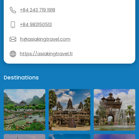
+84 243 719 1918
+84 983150513
fr@asiakingtravel.com
https://asiakingtravel.fr
Destinations
Vietnam
Cambodge
Laos