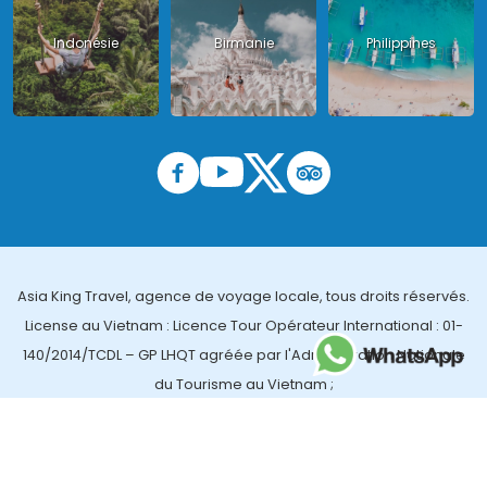
Indonésie
Birmanie
Philippines
Asia King Travel, agence de voyage locale, tous droits réservés.
License au Vietnam : Licence Tour Opérateur International : 01-
140/2014/TCDL – GP LHQT agréée par l'Administration Nationale
du Tourisme au Vietnam ;
License en Thailande : 14/03366 par le Bureau des affaires
touristiques et de l'enregistrement des guides (TBGR) et le
bureau du développement du tourisme de la Thailande