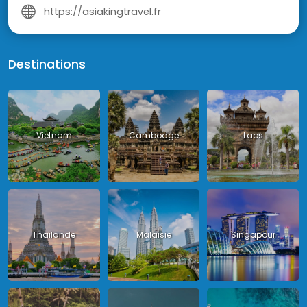
https://asiakingtravel.fr
Destinations
Vietnam
Cambodge
Laos
Thailande
Malaisie
Singapour