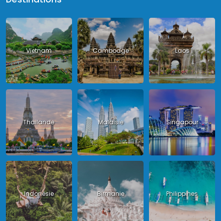
Vietnam
Cambodge
Laos
Thailande
Malaisie
Singapour
Indonésie
Birmanie
Philippines