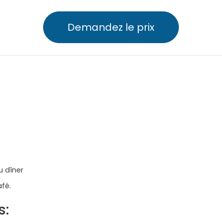
Demandez le prix
u dîner
afé.
s: