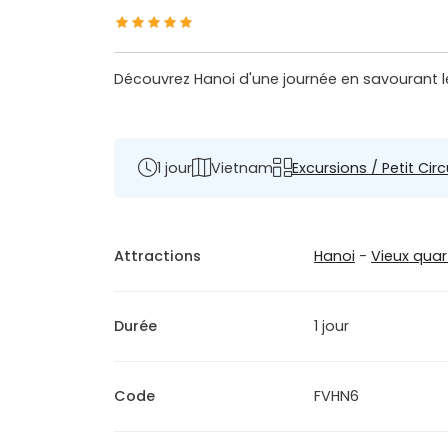
Découvrez Hanoi d'une journée en savourant le
1 jour
Vietnam
Excursions / Petit Circ
Attractions
Hanoi
-
Vieux quar
Durée
1 jour
Code
FVHN6