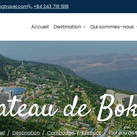
ngtravel.com
+84 243 719 1918
Accueil
Destination
Qui sommes-nous
ateau de Bo
il
Destination
Cambodge
Kampot
Plateau de 