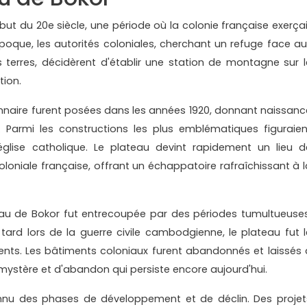
but du 20e siècle, une période où la colonie française exerçai
 époque, les autorités coloniales, cherchant un refuge face au
terres, décidèrent d'établir une station de montagne sur l
tion.
ionnaire furent posées dans les années 1920, donnant naissanc
 Parmi les constructions les plus emblématiques figuraien
 église catholique. Le plateau devint rapidement un lieu d
oloniale française, offrant un échappatoire rafraîchissant à l
ateau de Bokor fut entrecoupée par des périodes tumultueuses
tard lors de la guerre civile cambodgienne, le plateau fut l
ents. Les bâtiments coloniaux furent abandonnés et laissés 
ystère et d'abandon qui persiste encore aujourd'hui.
onnu des phases de développement et de déclin. Des projet