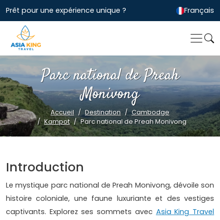
Prêt pour une expérience unique ?
Français
Parc national de Preah
Monivong
Accueil
Destination
Cambodge
Kampot
Parc national de Preah Monivong
Introduction
Le mystique parc national de Preah Monivong, dévoile son
histoire coloniale, une faune luxuriante et des vestiges
captivants. Explorez ses sommets avec
Asia King Travel