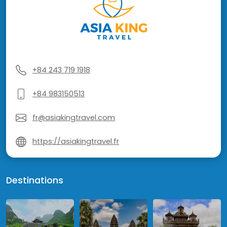
+84 243 719 1918
+84 983150513
fr@asiakingtravel.com
https://asiakingtravel.fr
Destinations