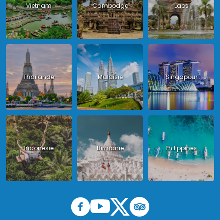
Vietnam
Cambodge
Laos
Thailande
Malaisie
Singapour
Indonésie
Birmanie
Philippines