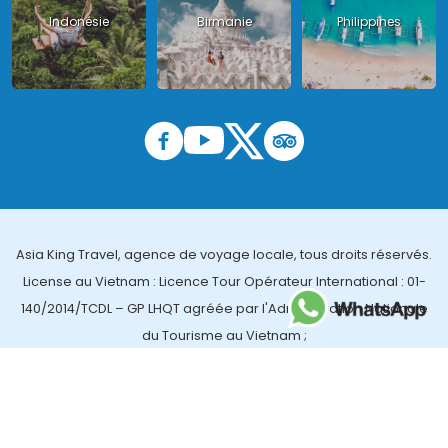
Indonésie
Birmanie
Philippines
Asia King Travel, agence de voyage locale, tous droits réservés.
License au Vietnam : Licence Tour Opérateur International : 01-
140/2014/TCDL – GP LHQT agréée par l'Administration Nationale
du Tourisme au Vietnam ;
License en Thailande : 14/03366 par le Bureau des affaires
touristiques et de l'enregistrement des guides (TBGR) et le
bureau du développement du tourisme de la Thailande