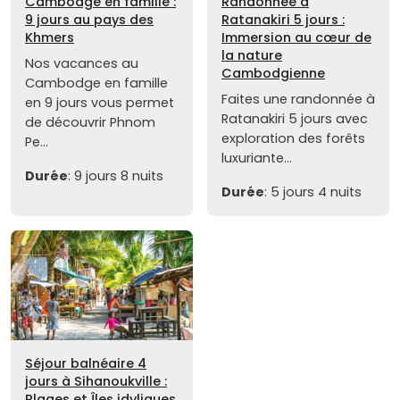
Cambodge en famille :
Randonnée à
9 jours au pays des
Ratanakiri 5 jours :
Khmers
Immersion au cœur de
la nature
Nos vacances au
Cambodgienne
Cambodge en famille
Faites une randonnée à
en 9 jours vous permet
Ratanakiri 5 jours avec
de découvrir Phnom
exploration des forêts
Pe...
luxuriante...
Durée
: 9 jours 8 nuits
Durée
: 5 jours 4 nuits
Séjour balnéaire 4
jours à Sihanoukville :
Plages et Îles idyliques