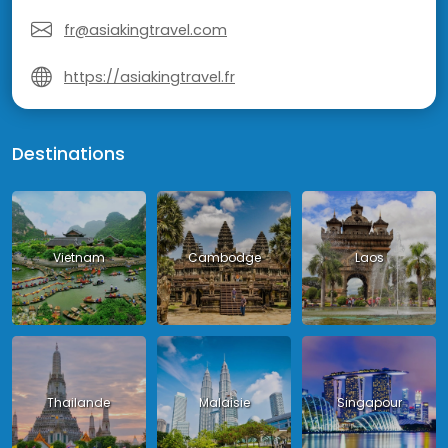
fr@asiakingtravel.com
https://asiakingtravel.fr
Destinations
Vietnam
Cambodge
Laos
Thailande
Malaisie
Singapour