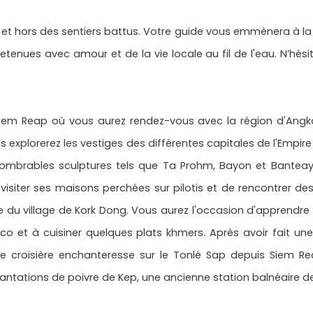
 et hors des sentiers battus. Votre guide vous emmènera à l
tretenues avec amour et de la vie locale au fil de l'eau. N’hés
m Reap où vous aurez rendez-vous avec la région d'Angkor
 vous explorerez les vestiges des différentes capitales de l'E
mbrables sculptures tels que Ta Prohm, Bayon et Banteay Sre
isiter ses maisons perchées sur pilotis et de rencontrer des
e du village de Kork Dong. Vous aurez l'occasion d'apprendre à
coco et à cuisiner quelques plats khmers. Après avoir fait u
ne croisière enchanteresse sur le Tonlé Sap depuis Siem 
lantations de poivre de Kep, une ancienne station balnéaire de