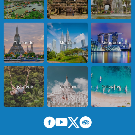
Thailande
Malaisie
Singapour
Indonésie
Birmanie
Philippines