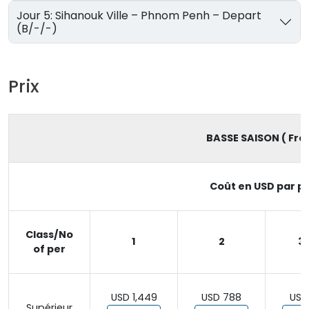
Jour 5: Sihanouk Ville – Phnom Penh – Depart
(B/-/-)
Prix
BASSE SAISON ( From
Coût en USD par pe
Class/No
1
2
3 
of per
USD 1,449
USD 788
USD
Supérieur