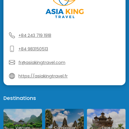
+84 243 719 1918
+84 983150513
fr@asiakingtravel.com
https://asiakingtravel.fr
Destinations
Vietnam
Cambodge
Laos