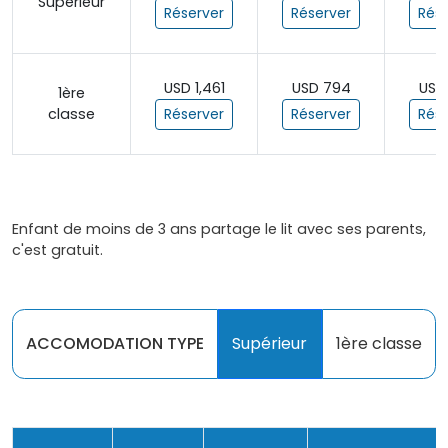
Supérieur
Réserver
Réserver
Rése
USD 1,461
USD 794
USD
1ère
classe
Réserver
Réserver
Rése
Enfant de moins de 3 ans partage le lit avec ses parents,
c'est gratuit.
ACCOMODATION TYPE
Supérieur
1ère classe