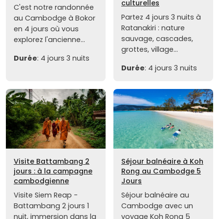
culturelles
C'est notre randonnée
Partez 4 jours 3 nuits à
au Cambodge à Bokor
Ratanakiri : nature
en 4 jours où vous
sauvage, cascades,
explorez l'ancienne...
grottes, village...
Durée
: 4 jours 3 nuits
Durée
: 4 jours 3 nuits
Visite Battambang 2
Séjour balnéaire à Koh
jours : à la campagne
Rong au Cambodge 5
cambodgienne
Jours
Visite Siem Reap -
Séjour balnéaire au
Battambang 2 jours 1
Cambodge avec un
nuit, immersion dans la
voyage Koh Rong 5