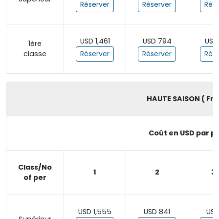
Réserver
Réserver
Rése
USD 1,461
USD 794
USD
1ère
classe
Réserver
Réserver
Rése
HAUTE SAISON ( From
Coût en USD par pe
Class/No
1
2
3 
of per
USD 1,555
USD 841
USD