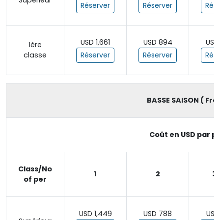
Supérieur
Réserver
Réserver
Rése
USD 1,661
USD 894
USD
1ère
classe
Réserver
Réserver
Rése
BASSE SAISON ( From
Coût en USD par pe
Class/No
1
2
3 
of per
USD 1,449
USD 788
USD