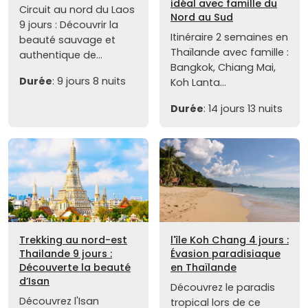
idéal avec famille du
Circuit au nord du Laos
Nord au Sud
9 jours : Découvrir la
Itinéraire 2 semaines en
beauté sauvage et
Thaïlande avec famille :
authentique de...
Bangkok, Chiang Mai,
Durée
: 9 jours 8 nuits
Koh Lanta...
Durée
: 14 jours 13 nuits
Trekking au nord-est
l'île Koh Chang 4 jours :
Thailande 9 jours :
Évasion paradisiaque
Découverte la beauté
en Thaïlande
d’Isan
Découvrez le paradis
Découvrez l'Isan
tropical lors de ce