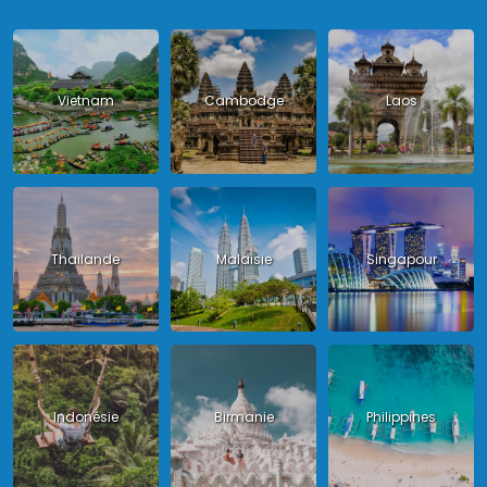
Vietnam
Cambodge
Laos
Thailande
Malaisie
Singapour
Indonésie
Birmanie
Philippines