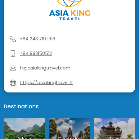
+84 243 719 1918
+84 983150513
fr@asiakingtravel.com
https://asiakingtravel.fr
Destinations
Vietnam
Cambodge
Laos