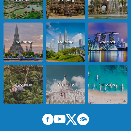
Thailande
Malaisie
Singapour
Indonésie
Birmanie
Philippines