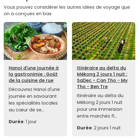
Vous pouvez considérer les autres idées de voyage que
on a conçues en bas
Hanoï d'une journée à
Itinéraire au delta du
la gastronimie : Goût
Mékong 2 jours 1 nuit :
de la cuisine de rue
SaDec - Can Tho - My
Tho - Ben Tre
Découvrez Hanoi d'une
Itinéraire au delta du
journée en savourant
Mékong 2 jours 1 nuit
les spécialités locales
pour une immersion
au cœur de se...
entre marchés fl...
Durée
: 1 jour
Durée
: 2 jours 1 nuit