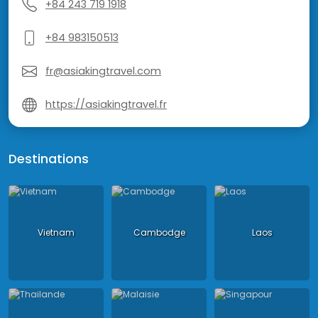
+84 243 719 1918
+84 983150513
fr@asiakingtravel.com
https://asiakingtravel.fr
Destinations
Vietnam
Cambodge
Laos