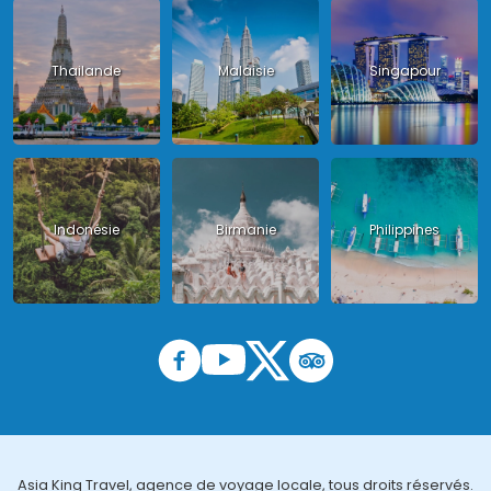
Thailande
Malaisie
Singapour
Indonésie
Birmanie
Philippines
Asia King Travel, agence de voyage locale, tous droits réservés.