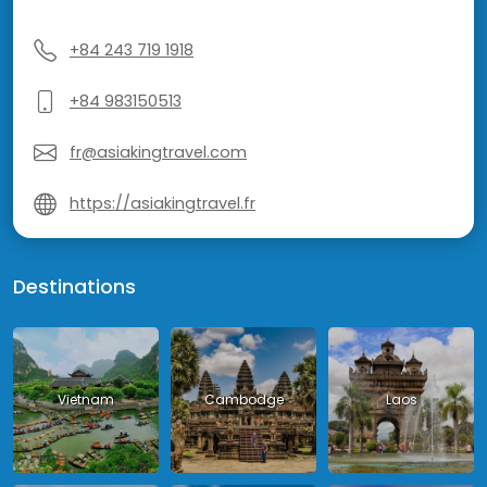
+84 243 719 1918
+84 983150513
fr@asiakingtravel.com
https://asiakingtravel.fr
Destinations
Vietnam
Cambodge
Laos