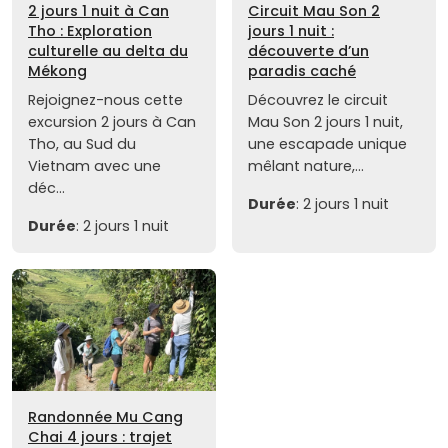
2 jours 1 nuit à Can
Circuit Mau Son 2
Tho : Exploration
jours 1 nuit :
culturelle au delta du
découverte d’un
Mékong
paradis caché
Rejoignez-nous cette
Découvrez le circuit
excursion 2 jours à Can
Mau Son 2 jours 1 nuit,
Tho, au Sud du
une escapade unique
Vietnam avec une
mêlant nature,...
déc...
Durée
: 2 jours 1 nuit
Durée
: 2 jours 1 nuit
Randonnée Mu Cang
Chai 4 jours : trajet