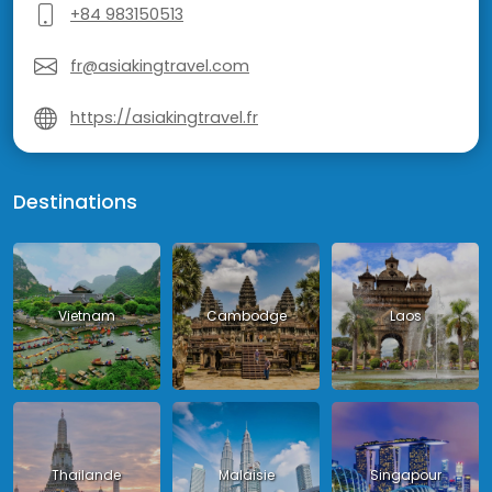
+84 983150513
fr@asiakingtravel.com
https://asiakingtravel.fr
Destinations
Vietnam
Cambodge
Laos
Thailande
Malaisie
Singapour