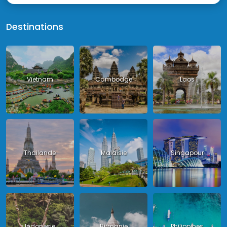
Destinations
Vietnam
Cambodge
Laos
Thailande
Malaisie
Singapour
Indonésie
Birmanie
Philippines