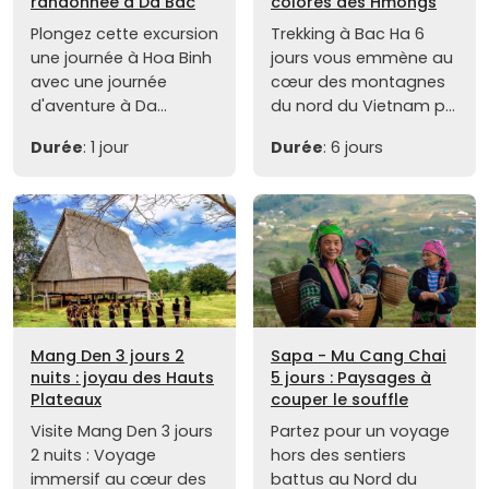
randonnée à Da Bac
colorés des Hmongs
Plongez cette excursion
Trekking à Bac Ha 6
une journée à Hoa Binh
jours vous emmène au
avec une journée
cœur des montagnes
d'aventure à Da...
du nord du Vietnam p...
Durée
: 1 jour
Durée
: 6 jours
Mang Den 3 jours 2
Sapa - Mu Cang Chai
nuits : joyau des Hauts
5 jours : Paysages à
Plateaux
couper le souffle
Visite Mang Den 3 jours
Partez pour un voyage
2 nuits : Voyage
hors des sentiers
immersif au cœur des
battus au Nord du