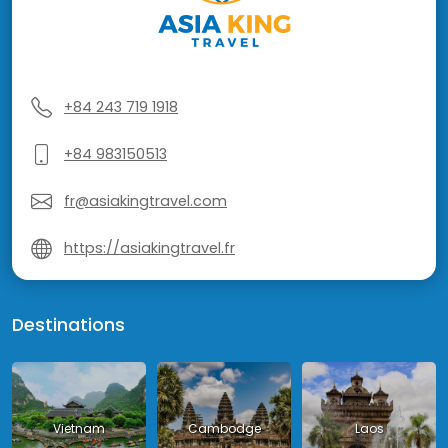
+84 243 719 1918
+84 983150513
fr@asiakingtravel.com
https://asiakingtravel.fr
Destinations
Vietnam
Cambodge
Laos