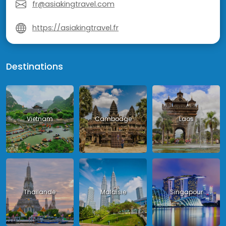
fr@asiakingtravel.com
https://asiakingtravel.fr
Destinations
Vietnam
Cambodge
Laos
Thailande
Malaisie
Singapour