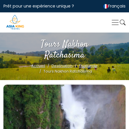
Prêt pour une expérience unique ?
Français
Tours Nakhon
Ratchasima
Accueil
Destination
Thailande
Tours Nakhon Ratchasima