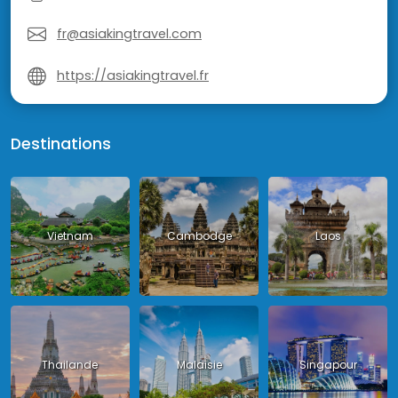
fr@asiakingtravel.com
https://asiakingtravel.fr
Destinations
Vietnam
Cambodge
Laos
Thailande
Malaisie
Singapour