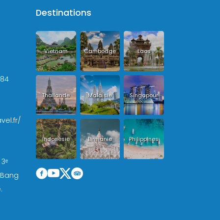
Destinations
Vietnam
Cambodge
Laos
+84
Thailande
Malaisie
Singapour
vel.fr/
Indonésie
Birmanie
Philippines
 3ᵉ
, Bang
.