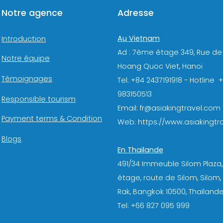
Notre agence
Adresse
Au Vietnam
Introduction
Ad : 7ème étage 349, Rue de
Notre équipe
Hoang Quoc Viet, Hanoi
Témoignages
Tel: +84 2437191918 - Hotline 
983150513
Responsible tourism
Email: fr@asiakingtravel.com
Payment terms & Condition
Web: https://www.asiakingtra
Blogs
En Thailande
491/34 Immeuble Silom Plaza,
étage, route de Silom, Silom
Rak, Bangkok 10500, Thaïlande
Tel: +66 827 095 999