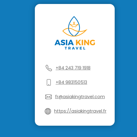
+84 243 719 1918
+84 983150513
fr@asiakingtravel.com
https://asiakingtravel.fr