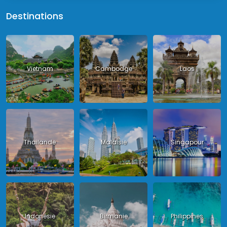
Destinations
Vietnam
Cambodge
Laos
Thailande
Malaisie
Singapour
Indonésie
Birmanie
Philippines