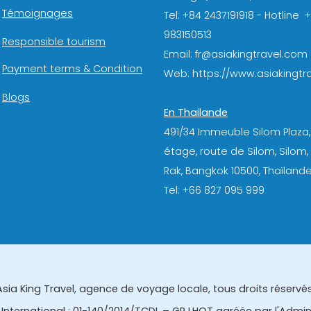
Témoignages
Tel: +84 2437191918 - Hotline 
983150513
Responsible tourism
Email: fr@asiakingtravel.com
Payment terms & Condition
Web: https://www.asiakingtra
Blogs
En Thailande
491/34 Immeuble Silom Plaza,
étage, route de Silom, Silom
Rak, Bangkok 10500, Thaïlande
Tel: +66 827 095 999
Asia King Travel, agence de voyage locale, tous droits réservés