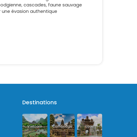
bodgienne, cascades, faune sauvage
ur une évasion authentique
Destinations
Vietnam
Cambodge
Laos