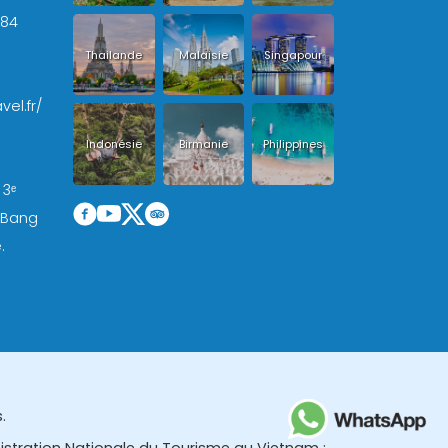
+84
Thailande
Malaisie
Singapour
vel.fr/
Indonésie
Birmanie
Philippines
 3ᵉ
, Bang
.
.