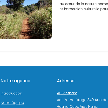
au cœur de la nature cam
et immersion culturelle po
Notre agence
Adresse
Au Vietnam
Introduction
Ad : 7ème étage 349, Rue de
Notre équipe
Hoang Quoc Viet, Hanoi