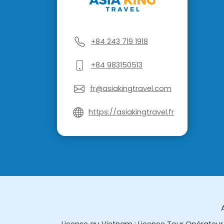
+84 243 719 1918
+84 983150513
fr@asiakingtravel.com
https://asiakingtravel.fr