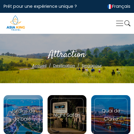
Prêt pour une expérience unique ?
Français
Attraction
Accueil
Destination
Singapour
Jardins de
Quai de
Night Safari
la baie
Clarke