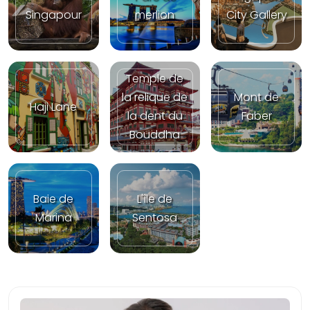
Singapour
merlion
City Gallery
Temple de
la relique de
Mont de
Haji Lane
la dent du
Faber
Bouddha
Baie de
L'île de
Marina
Sentosa