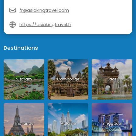
fr@asiakingtravel.com
https://asiakingtravel.fr
Destinations
Vietnam
Cambodge
Laos
Thailande
Malaisie
Singapour