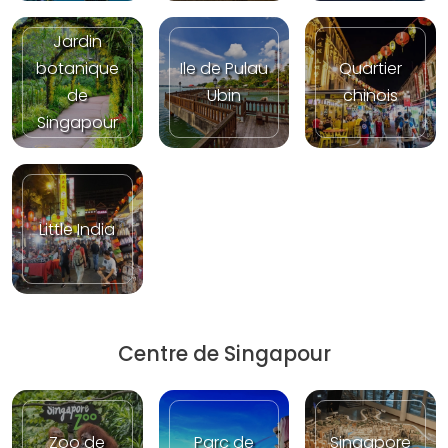
Jardin
botanique
Ile de Pulau
Quartier
de
Ubin
chinois
Singapour
Little India
Centre de Singapour
Zoo de
Parc de
Singapore