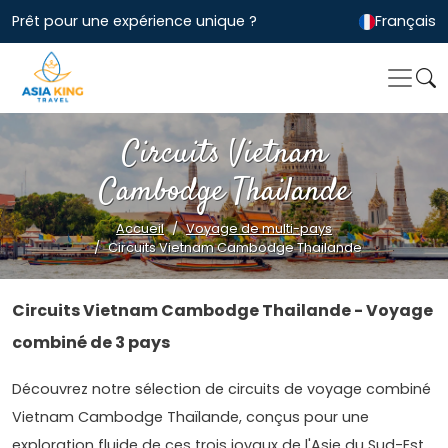
Prêt pour une expérience unique ?
Français
Circuits Vietnam
Cambodge Thailande
Accueil
Voyage de multi-pays
Circuits Vietnam Cambodge Thailande
Circuits Vietnam Cambodge Thailande - Voyage
combiné de 3 pays
Découvrez notre sélection de circuits de voyage combiné
Vietnam Cambodge Thaïlande, conçus pour une
exploration fluide de ces trois joyaux de l'Asie du Sud-Est.