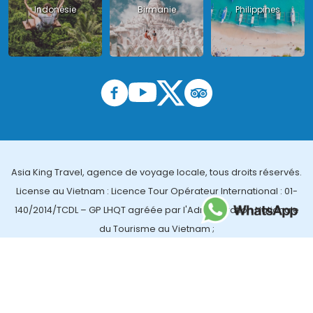
Indonésie
Birmanie
Philippines
Asia King Travel, agence de voyage locale, tous droits réservés.
License au Vietnam : Licence Tour Opérateur International : 01-
140/2014/TCDL – GP LHQT agréée par l'Administration Nationale
du Tourisme au Vietnam ;
License en Thailande : 14/03366 par le Bureau des affaires
touristiques et de l'enregistrement des guides (TBGR) et le
bureau du développement du tourisme de la Thailande