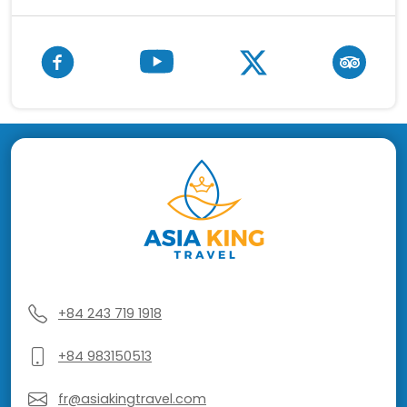
+84 243 719 1918
+84 983150513
fr@asiakingtravel.com