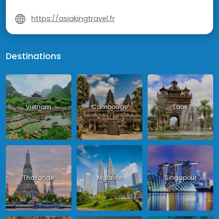
https://asiakingtravel.fr
Destinations
Vietnam
Cambodge
Laos
Thailande
Malaisie
Singapour