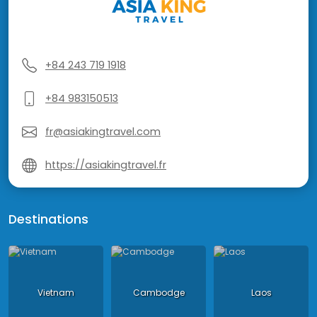
+84 243 719 1918
+84 983150513
fr@asiakingtravel.com
https://asiakingtravel.fr
Destinations
Vietnam
Cambodge
Laos