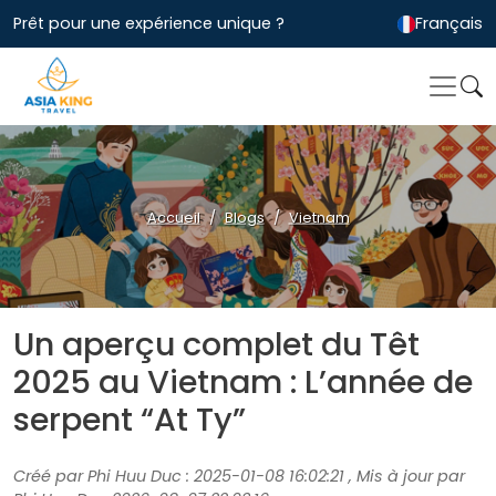
Prêt pour une expérience unique ?
Français
Accueil
Blogs
Vietnam
Un aperçu complet du Têt
2025 au Vietnam : L’année de
serpent “At Ty”
Créé par Phi Huu Duc : 2025-01-08 16:02:21 , Mis à jour par