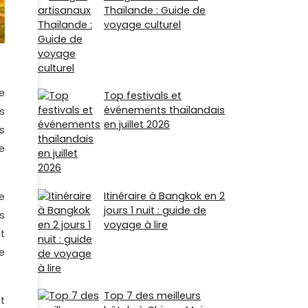
Thaïlande : Guide de
voyage culturel
e
Top festivals et
événements thaïlandais
s
en juillet 2026
s
e
Itinéraire à Bangkok en 2
e
jours 1 nuit : guide de
s
voyage à lire
t
e
Top 7 des meilleurs
t