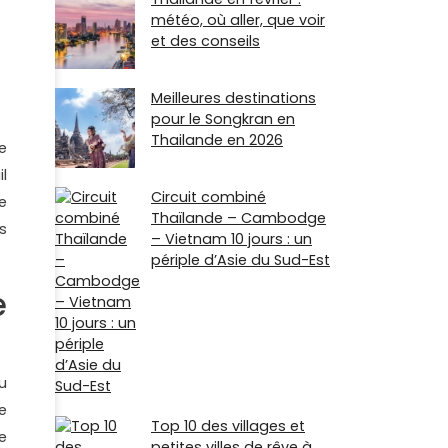
météo, où aller, que voir
et des conseils
Meilleures destinations
pour le Songkran en
Thailande en 2026
e
l
Circuit combiné
e
Thaïlande – Cambodge
s
– Vietnam 10 jours : un
périple d’Asie du Sud-Est
e
u
e
Top 10 des villages et
e
petites villes de rêve à