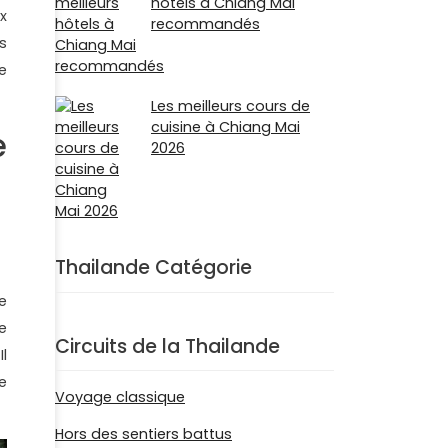
hôtels à Chiang Mai
x
recommandés
s
e
Les meilleurs cours de
cuisine à Chiang Mai
e
2026
Thailande Catégorie
e
e
Circuits de la Thailande
l
e
Voyage classique
Hors des sentiers battus