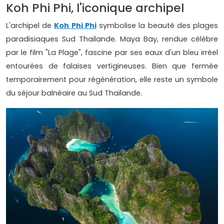
Koh Phi Phi, l'iconique archipel
L'archipel de
Koh Phi Phi
symbolise la beauté des plages
paradisiaques Sud Thaïlande. Maya Bay, rendue célèbre
par le film "La Plage", fascine par ses eaux d'un bleu irréel
entourées de falaises vertigineuses. Bien que fermée
temporairement pour régénération, elle reste un symbole
du séjour balnéaire au Sud Thaïlande.