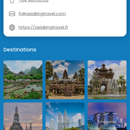
+84 983150513
fr@asiakingtravel.com
https://asiakingtravel.fr
Destinations
Vietnam
Cambodge
Laos
Thailande
Malaisie
Singapour