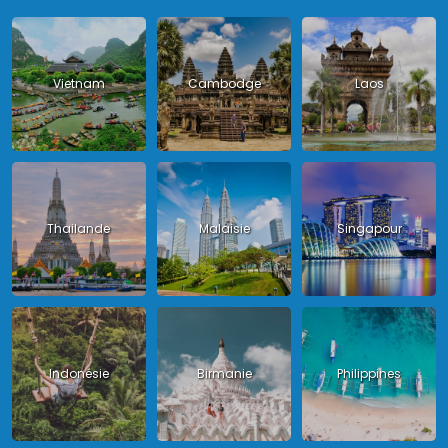
Vietnam
Cambodge
Laos
Thailande
Malaisie
Singapour
Indonésie
Birmanie
Philippines