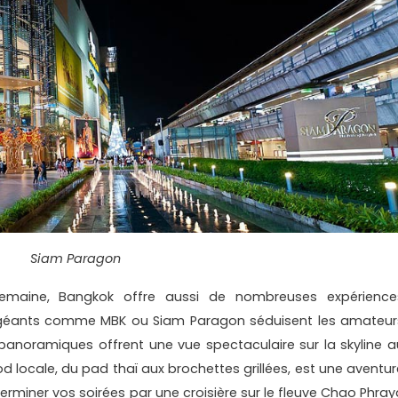
Siam Paragon
 semaine, Bangkok offre aussi de nombreuses expérience
géants comme MBK ou Siam Paragon séduisent les amateur
panoramiques offrent une vue spectaculaire sur la skyline a
od locale, du pad thaï aux brochettes grillées, est une aventur
erminer vos soirées par une croisière sur le fleuve Chao Phray