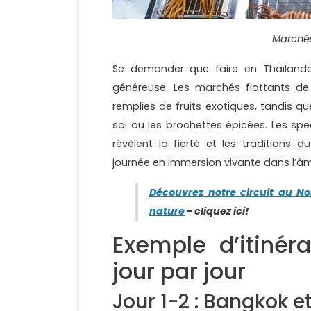
Marchés
Se demander que faire en Thaïlande 
généreuse. Les marchés flottants d
remplies de fruits exotiques, tandis q
soi ou les brochettes épicées. Les s
révèlent la fierté et les traditions
journée en immersion vivante dans l’âm
Découvrez notre circuit au No
nature
- cliquez ici!
Exemple d’itinér
jour par jour
Jour 1-2 : Bangkok e