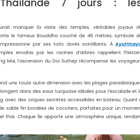
Thaïlande 7 jours : le
rait manquer la visite des temples, véritables joyaux d
abrite le fameux Bouddha couché de 46 mètres, symbole d
impressionne par ses toits dorés scintillants. À
Ayutthay
ples envahis par les racines d’arbres rappellent l’histoir
ang Mai, l’ascension du Doi Suthep récompense les voyageur
rend une toute autre dimension avec les plages paradisiaque
s plongent dans des eaux turquoise idéales pour l’escalade et l
ng avec des criques secrètes accessibles en bateau. Quant 
 de sable fin bordées de cocotiers, parfaites pour un momen
el thaï. Chaque île apporte une atmosphère unique, rendan