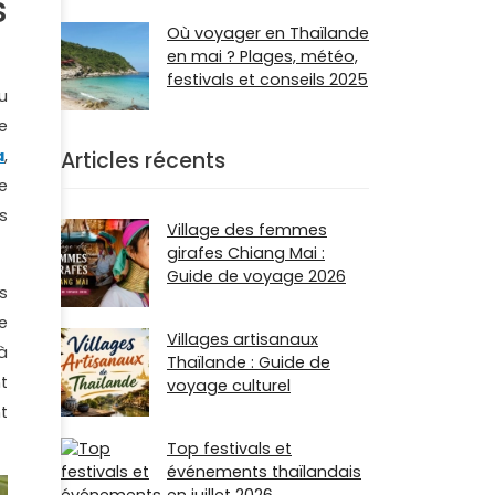
s
Où voyager en Thaïlande
en mai ? Plages, météo,
festivals et conseils 2025
u
e
a
,
Articles récents
e
s
Village des femmes
girafes Chiang Mai :
Guide de voyage 2026
s
e
Villages artisanaux
à
Thaïlande : Guide de
t
voyage culturel
t
Top festivals et
événements thaïlandais