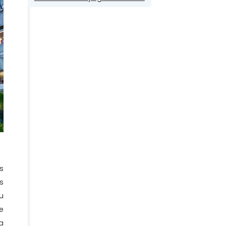
s
s
u
e
a