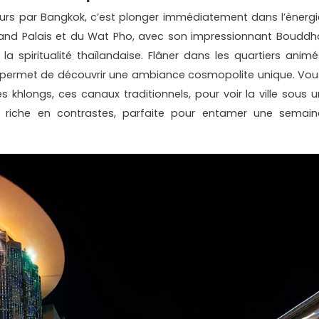
rs par Bangkok, c’est plonger immédiatement dans l’énergi
 Grand Palais et du Wat Pho, avec son impressionnant Bouddh
 spiritualité thaïlandaise. Flâner dans les quartiers animé
ermet de découvrir une ambiance cosmopolite unique. Vou
 khlongs, ces canaux traditionnels, pour voir la ville sous u
 riche en contrastes, parfaite pour entamer une semain