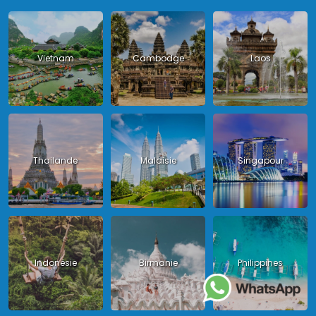
Vietnam
Cambodge
Laos
Thailande
Malaisie
Singapour
Indonésie
Birmanie
Philippines