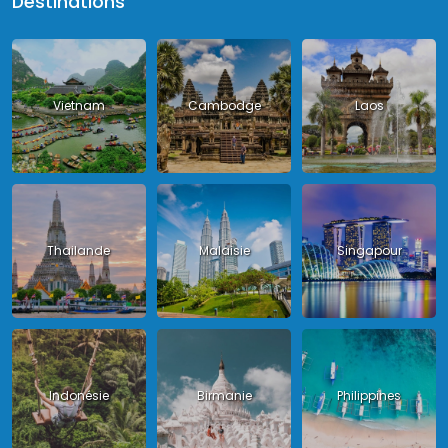
Destinations
Vietnam
Cambodge
Laos
Thailande
Malaisie
Singapour
Indonésie
Birmanie
Philippines