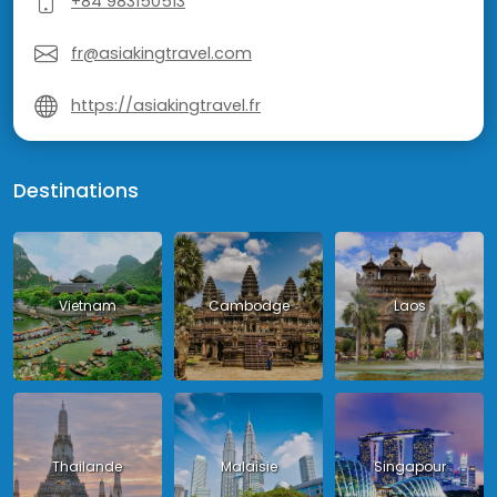
+84 983150513
fr@asiakingtravel.com
https://asiakingtravel.fr
Destinations
Vietnam
Cambodge
Laos
Thailande
Malaisie
Singapour