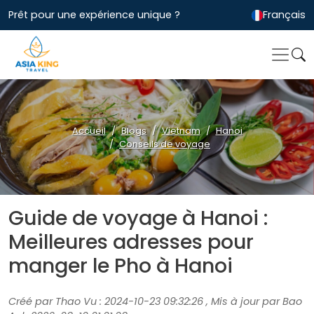
Prêt pour une expérience unique ?
Français
Accueil
Blogs
Vietnam
Hanoi
Conseils de voyage
Guide de voyage à Hanoi :
Meilleures adresses pour
manger le Pho à Hanoi
Créé par Thao Vu : 2024-10-23 09:32:26 , Mis à jour par Bao