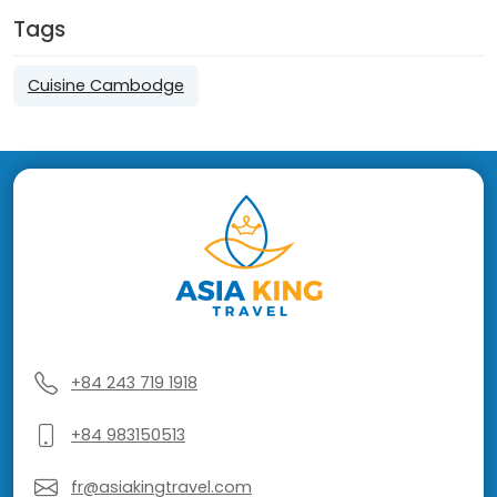
Tags
Cuisine Cambodge
+84 243 719 1918
+84 983150513
fr@asiakingtravel.com