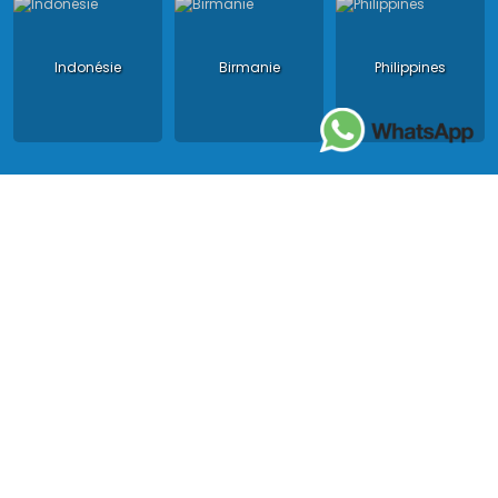
Indonésie
Birmanie
Philippines
Asia King Travel, agence de voyage locale, tous droits réservés.
License au Vietnam : Licence Tour Opérateur International : 01-
140/2014/TCDL – GP LHQT agréée par l'Administration Nationale
du Tourisme au Vietnam ;
License en Thailande : 14/03366 par le Bureau des affaires
touristiques et de l'enregistrement des guides (TBGR) et le