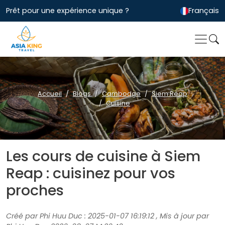
Prêt pour une expérience unique ?
Français
Accueil
Blogs
Cambodge
Siem Reap
Cuisine
Les cours de cuisine à Siem
Reap : cuisinez pour vos
proches
Créé par Phi Huu Duc : 2025-01-07 16:19:12 , Mis à jour par