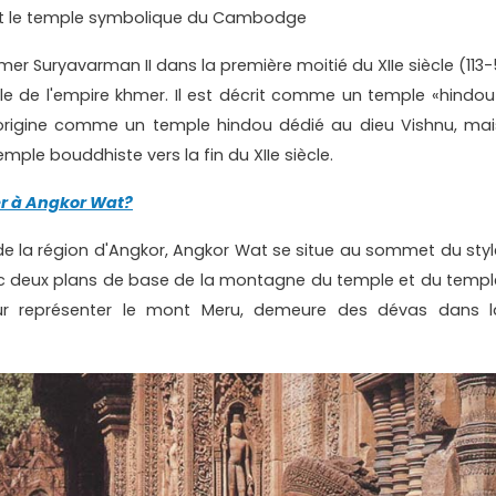
t le temple symbolique du Cambodge
mer Suryavarman II dans la première moitié du XIIe siècle (113-
e de l'empire khmer. Il est décrit comme un temple «hindou
l’origine comme un temple hindou dédié au dieu Vishnu, mai
ple bouddhiste vers la fin du XIIe siècle.
r à Angkor Wat?
de la région d'Angkor, Angkor Wat se situe au sommet du styl
ec deux plans de base de la montagne du temple et du templ
pour représenter le mont Meru, demeure des dévas dans l