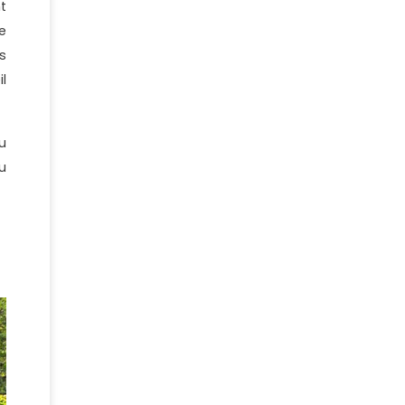
t
e
s
l
u
u